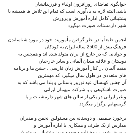
جوابگوی تقاضای روزافزون اولياء و فرزندانشان
باشد. البته لازم به يادآوری است که تمام اين تلاش ها هميشه با
پشتيبانی کامل اداره آموزش و پرورش
شهر دارمشتات صورت ميگيرد
انجمن طبعأ با در نظر گرفتن مأموريت خود در مورد شناساندن
فرهنگ بيش از 2500 ساله ايران به کودکان
و جوانانی که در خارج از ايران متولد شده اند و همچنين به
دوستان و علاقه مندان آلمانی و ساير خارجيان
مقيم آلمان در کنار آموزش زبان فارسی ، جشن ها و برنامه
های متعددی در طول سال ميگيرد که مهمترين
آن جشن کهنسال عيد نوروز باستانی و یلدا می باشد که به
صورت باشکوهی و با شرکت ميهمان ايرانی
و غیر ایرانی در يکی از سالن های شهر دارمشتات و يا
گريسهايم برگزار میگردد
برخورد صميمی و دوستانه بين مسئولين انجمن و مديران
مدارس از يک طرف و همکاری با اداره آموزش و
پرورش شهر دارمشتات و حومه و نیز پشتيبانی مسئو لان