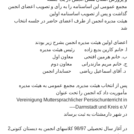
مجمع عمومی اين اساسنامه را به رأی و تصويب اعضای انجمن
گذاشت و پس از تصويب اساسنامه اولين
هيئت مديره انجمن از طرف اعضای حاضر در جلسه انتخاب
شد
اعضای اولين هيئت مديره انجمن بشرح زير بودند
‌ا. خانم کارين بديع زاده رئيس هيئت مديره
‌ب. خانم هرمين افتحی معاون اول
‌ج. خانم مريم مازندرانی معاون دوم
‌ د. آقای اسماعيل رياضی حسابدار انجمن
پس از انتخاب هيئت مديره, مجمع عمومی به هيئت مديره
مأموريت داد که انجمن را تحت عنوان
Vereinigung Muttersprachlicher Persischunterricht in
Darmstadt und Kreis e.V----
در شهر دارمشتات به ثبت برساند
در آغاز سال تحصيلی 98/97 کلاسهای انجمن به دبستان کنونی2