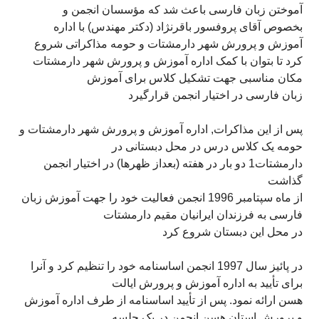
آموختن زبان فارسی باعث شد که مؤسسان انجمن و
بخصوص آقای پروفسور باقرنژاد (دکتر مهندس) با اداره
آموزش و پرورش شهر دارمشتات و حومه مذاکراتی شروع
کرد تا بتوان با کمک اداره آموزش و پرورش شهر دارمشتات
مکان مناسبی جهت تشکيل کلاس برای آموزش
زبان فارسی در اختيار انجمن قرارگيرد
پس از اين مذاکرات, اداره آموزش و پرورش شهر دارمشتات و
حومه يک کلاس درس در محل دبستانی در
دارمشتات1 دو بار در هفته (بعداز ظهرها) در اختيار انجمن
گذاشت
از ماه سپتامبر 1996 انجمن فعاليت خود را جهت آموزش زبان
فارسی به فرزندان ايرانيان مقيم دارمشتات
در محل اين دبستان شروع کرد
در پائيز سال 1997 انجمن اساسنامه خود را تنظيم کرد و آنرا
برای تأييد به اداره آموزش و پرورش ایالت
هسن ارائه نمود. پس از تأييد اساسنامه از طرف اداره آموزش
و پرورش استان هسن انجمن در يک جلسه